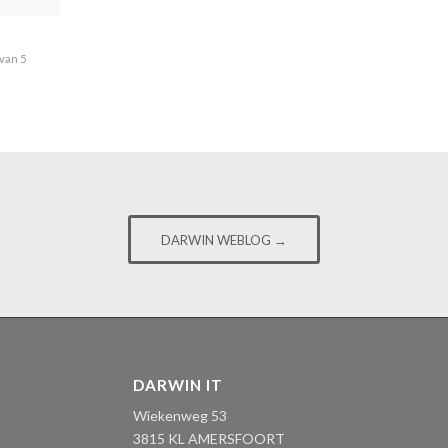
 van 5
DARWIN WEBLOG →
DARWIN IT
Wiekenweg 53
3815 KL AMERSFOORT