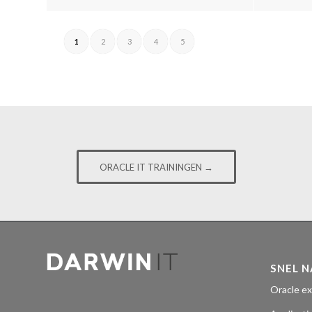
1
2
3
4
5
ORACLE IT TRAININGEN →
SNEL 
Oracle ex