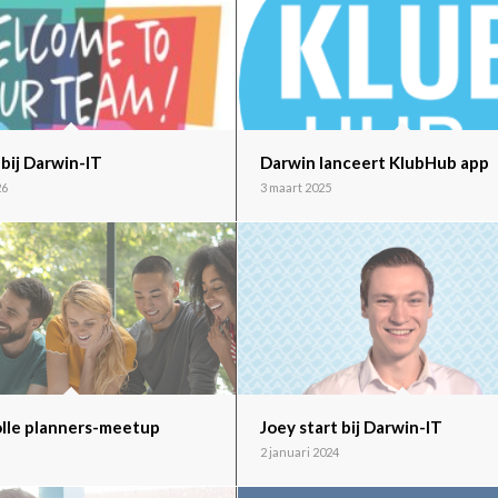
t bij Darwin-IT
Darwin lanceert KlubHub app
26
3 maart 2025
lle planners-meetup
Joey start bij Darwin-IT
2 januari 2024