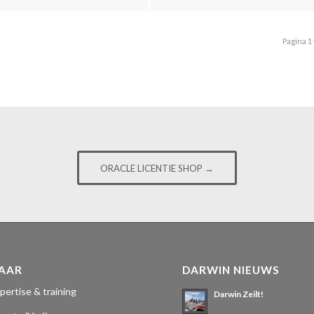
Pagina 1
ORACLE LICENTIE SHOP →
NAAR
DARWIN NIEUWS
pertise & training
Darwin Zeilt!
3 juli 2026 - 23:48