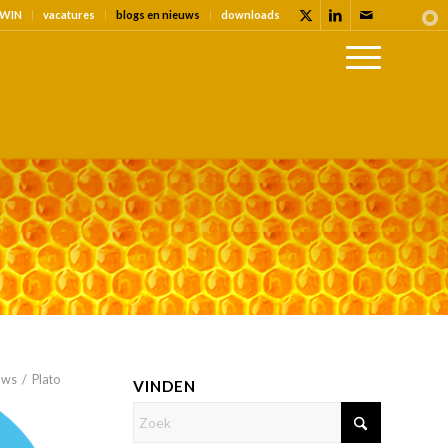
WIN
vacatures
blogs en nieuws
downloads
uws
/
Plato
VINDEN