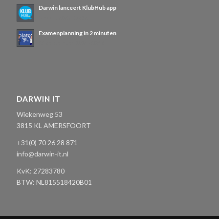
Darwin lanceert KlubHub app
3 maart 2025 - 14:32
Examenplanning in 2 minuten
11 september 2024 - 10:18
DARWIN IT
Wiekenweg 53
3815 KL AMERSFOORT
+31(0) 70 26 28 871
info@darwin-it.nl
KvK:
27283780
BTW: NL
815518420B01