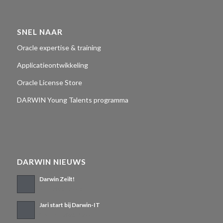
SNEL NAAR
Oracle expertise & training
Applicatieontwikkeling
Oracle License Store
DARWIN Young Talents programma
DARWIN NIEUWS
Darwin Zeilt!
3 juli 2026 - 23:48
Jari start bij Darwin-IT
1 januari 2026 - 12:44