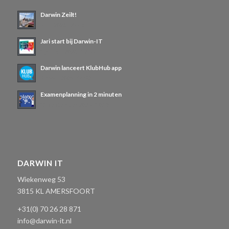
Darwin Zeilt!
3 juli 2026 - 23:48
Jari start bij Darwin-IT
1 januari 2026 - 12:44
Darwin lanceert KlubHub app
3 maart 2025 - 14:32
Examenplanning in 2 minuten
11 september 2024 - 10:18
DARWIN IT
Wiekenweg 53
3815 KL AMERSFOORT
+31(0) 70 26 28 871
info@darwin-it.nl