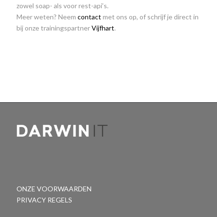
zowel soap- als voor rest-api’s.
Meer weten? Neem
contact
met ons op, of schrijf je direct in
bij onze trainingspartner
Vijfhart
.
ONZE VOORWAARDEN
PRIVACY REGELS