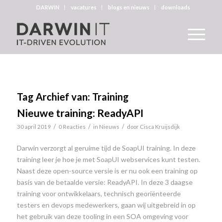
DARWIN
vacatures
blogs en nieuws
downloads
Tag Archief van:
Training
Nieuwe training: ReadyAPI
/
/
/
30 april 2019
0 Reacties
in
Nieuws
door
Cisca Kruijsdijk
Darwin verzorgt al geruime tijd de SoapUI training. In deze
training leer je hoe je met SoapUI webservices kunt testen.
Naast deze open-source versie is er nu ook een training op
basis van de betaalde versie: ReadyAPI. In deze 3 daagse
training voor ontwikkelaars, technisch georiënteerde
testers en devops medewerkers, gaan wij uitgebreid in op
het gebruik van deze tooling in een SOA omgeving voor