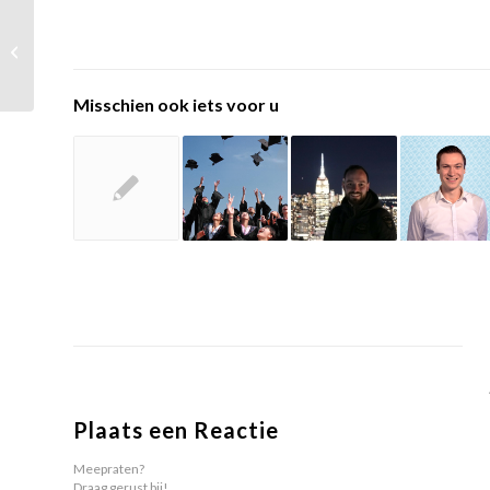
Planning
examenzittingen
versimpelen door
oplossingsgericht
Misschien ook iets voor u
denken
Plaats een Reactie
Meepraten?
Draag gerust bij!