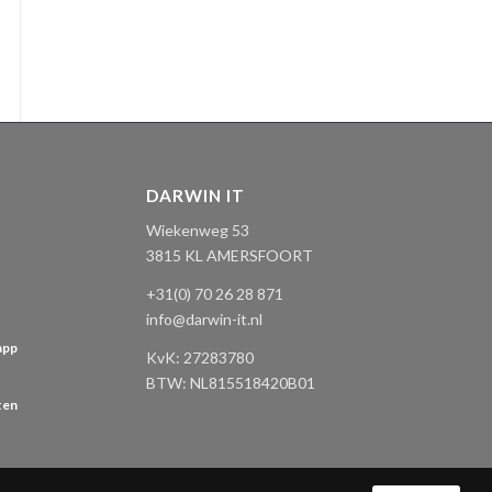
DARWIN IT
Wiekenweg 53
3815 KL AMERSFOORT
+31(0) 70 26 28 871
info@darwin-it.nl
app
KvK:
27283780
BTW: NL
815518420B01
ten