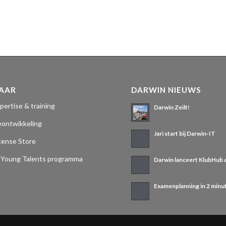
NAAR
DARWIN NIEUWS
pertise & training
Darwin Zeilt!
3 juli 2026 - 23:48
eontwikkeling
Jari start bij Darwin-IT
cense Store
1 januari 2026 - 12:44
oung Talents programma
Darwin lanceert KlubHub 
3 maart 2025 - 14:32
Examenplanning in 2 minu
11 september 2024 - 10:18