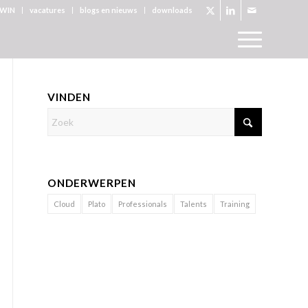
WIN
vacatures
blogs en nieuws
downloads
VINDEN
ONDERWERPEN
Cloud
Plato
Professionals
Talents
Training