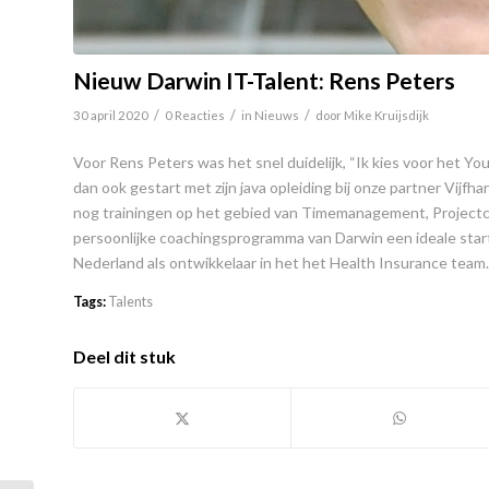
Nieuw Darwin IT-Talent: Rens Peters
/
/
/
30 april 2020
0 Reacties
in
Nieuws
door
Mike Kruijsdijk
Voor Rens Peters was het snel duidelijk, “Ik kies voor het Y
dan ook gestart met zijn java opleiding bij onze partner Vijfh
nog trainingen op het gebied van Timemanagement, Projec
persoonlijke coachingsprogramma van Darwin een ideale star
Nederland als ontwikkelaar in het het Health Insurance team.
Tags:
Talents
Deel dit stuk