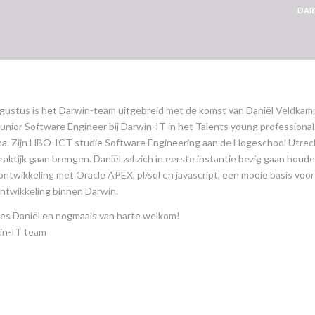
DAR
gustus is het Darwin-team uitgebreid met de komst van Daniël Veldkamp
 Junior Software Engineer bij Darwin-IT in het Talents young professional
. Zijn HBO-ICT studie Software Engineering aan de Hogeschool Utrech
praktijk gaan brengen. Daniël zal zich in eerste instantie bezig gaan houd
ntwikkeling met Oracle APEX, pl/sql en javascript, een mooie basis voor 
ntwikkeling binnen Darwin.
es Daniël en nogmaals van harte welkom!
in-IT team