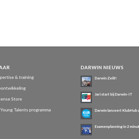
NAAR
DARWIN NIEUWS
pertise & training
Darwin Zeilt!
3 juli 2026 - 23:48
eontwikkeling
Jari start bij Darwin-IT
cense Store
1 januari 2026 - 12:44
oung Talents programma
Darwin lanceert KlubHub 
3 maart 2025 - 14:32
Examenplanning in 2 minu
11 september 2024 - 10:18