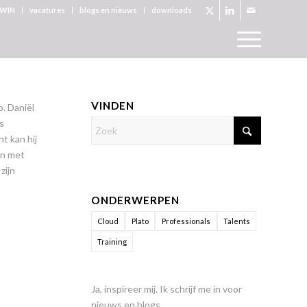
WIN
vacatures
blogs en nieuws
downloads
VINDEN
. Daniël
s
t kan hij
en met
zijn
ONDERWERPEN
Cloud
Plato
Professionals
Talents
Training
Ja, inspireer mij. Ik schrijf me in voor
nieuws en blogs.