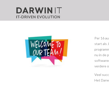
Per 16 au
start als
programma
nu in de 
softwareo
verdere o
Veel succ
Het Darw