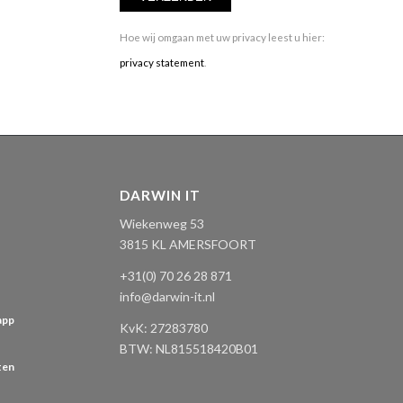
Hoe wij omgaan met uw privacy leest u hier:
privacy statement
.
DARWIN IT
Wiekenweg 53
3815 KL AMERSFOORT
+31(0) 70 26 28 871
info@darwin-it.nl
app
KvK:
27283780
BTW: NL
815518420B01
ten