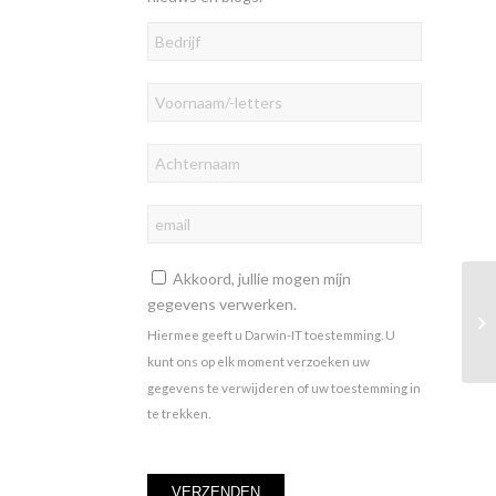
Akkoord, jullie mogen mijn
gegevens verwerken.
Hiermee geeft u Darwin-IT toestemming. U
kunt ons op elk moment verzoeken uw
gegevens te verwijderen of uw toestemming in
te trekken.