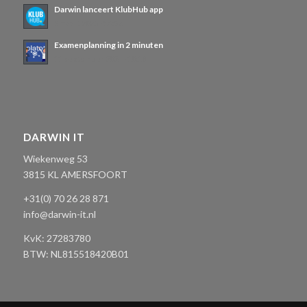
Darwin lanceert KlubHub app
3 maart 2025 - 14:32
Examenplanning in 2 minuten
11 september 2024 - 10:18
DARWIN IT
Wiekenweg 53
3815 KL AMERSFOORT
+31(0) 70 26 28 871
info@darwin-it.nl
KvK:
27283780
BTW: NL
815518420B01