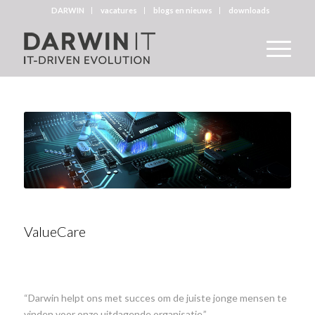
DARWIN
vacatures
blogs en nieuws
downloads
ValueCare
“Darwin helpt o
ns met succes om de juiste jonge mensen te
vinden voor onze uitdagende organisatie.”